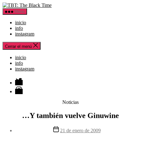
Saltar
TBT:
al
The
Menú
contenido
Black
Time
inicio
info
instagram
Cerrar el menú
inicio
info
instagram
Twitter
Instagram
Categorías
Noticias
…Y también vuelve Ginuwine
Fecha
21 de enero de 2009
de
la