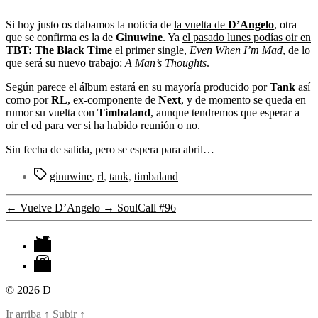
entrada
Si hoy justo os dabamos la noticia de
la vuelta de
D’Angelo
, otra
que se confirma es la de
Ginuwine
. Ya
el pasado lunes podías oir en
TBT: The Black Time
el primer single,
Even When I’m Mad
, de lo
que será su nuevo trabajo:
A Man’s Thoughts
.
Según parece el álbum estará en su mayoría producido por
Tank
así
como por
RL
, ex-componente de
Next
, y de momento se queda en
rumor su vuelta con
Timbaland
, aunque tendremos que esperar a
oir el cd para ver si ha habido reunión o no.
Sin fecha de salida, pero se espera para abril…
Etiquetas
ginuwine
,
rl
,
tank
,
timbaland
←
Vuelve D’Angelo
→
SoulCall #96
Twitter
Instagram
© 2026
D
Ir arriba
↑
Subir
↑