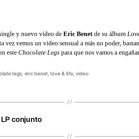
ingle y nuevo vídeo de
Eric Benet
de su álbum
Lov
sta vez vemos un vídeo sensual a más no poder, bastan
on este
Chocolate Legs
para que nos vamos a engañ
olate legs
,
eric benet
,
love & life
,
video
s
 LP conjunto