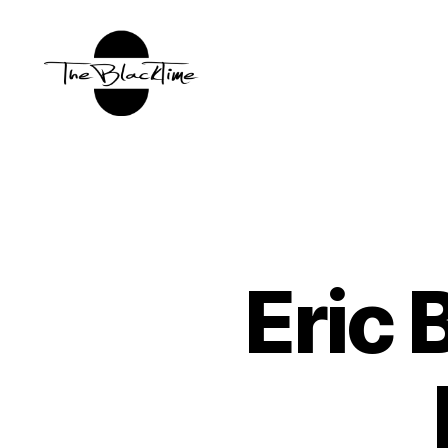
TBT:
The
Black
Time
Eric 