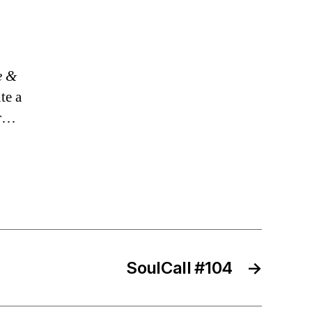
e &
te a
ar…
SoulCall #104
→