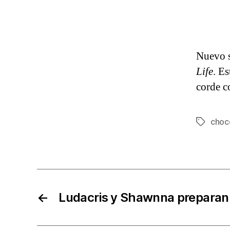
Nuevo s
Life
. E
corde c
choc
Etiqueta
←
Ludacris y Shawnna preparan