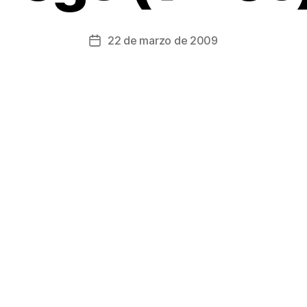
22 de marzo de 2009
Fecha
de
la
entrada