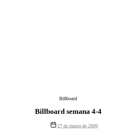
Categorías
Billboard
Billboard semana 4-4
Fecha
27 de marzo de 2009
de
la