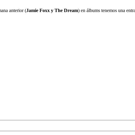
entrada
mana anterior (
Jamie Foxx y The Dream
) en álbums tenemos una entr