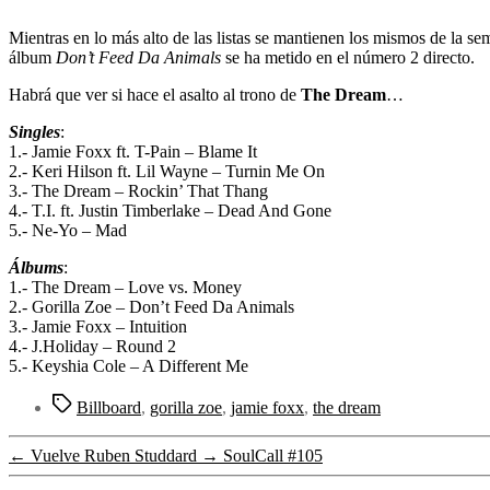
Mientras en lo más alto de las listas se mantienen los mismos de la se
álbum
Don’t Feed Da Animals
se ha metido en el número 2 directo.
Habrá que ver si hace el asalto al trono de
The Dream
…
Singles
:
1.- Jamie Foxx ft. T-Pain – Blame It
2.- Keri Hilson ft. Lil Wayne – Turnin Me On
3.- The Dream – Rockin’ That Thang
4.- T.I. ft. Justin Timberlake – Dead And Gone
5.- Ne-Yo – Mad
Álbums
:
1.- The Dream – Love vs. Money
2.- Gorilla Zoe – Don’t Feed Da Animals
3.- Jamie Foxx – Intuition
4.- J.Holiday – Round 2
5.- Keyshia Cole – A Different Me
Etiquetas
Billboard
,
gorilla zoe
,
jamie foxx
,
the dream
←
Vuelve Ruben Studdard
→
SoulCall #105