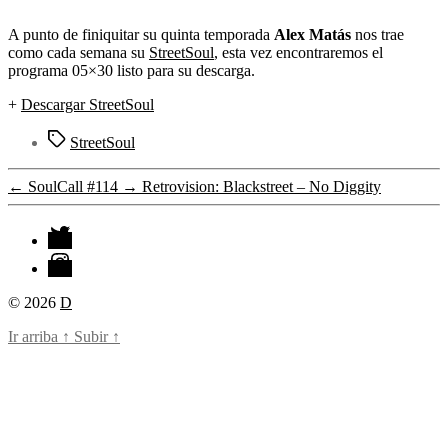
entrada
A punto de finiquitar su quinta temporada
Alex Matás
nos trae
como cada semana su
StreetSoul
, esta vez encontraremos el
programa 05×30 listo para su descarga.
+
Descargar StreetSoul
Etiquetas
StreetSoul
←
SoulCall #114
→
Retrovision: Blackstreet – No Diggity
Twitter
Instagram
© 2026
D
Ir arriba
↑
Subir
↑