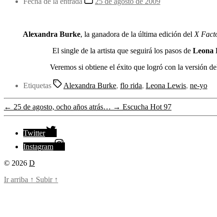
Fecha de la entrada
25 de agosto de 2009
Alexandra Burke
, la ganadora de la última edición del
X Fact
El single de la artista que seguirá los pasos de
Leona 
Veremos si obtiene el éxito que logró con la versión d
Etiquetas
Alexandra Burke
,
flo rida
,
Leona Lewis
,
ne-yo
←
25 de agosto, ocho años atrás…
→
Escucha Hot 97
Twitter
Instagram
© 2026
D
Ir arriba
↑
Subir
↑