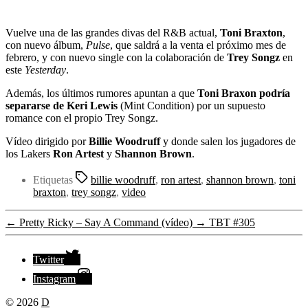
Vuelve una de las grandes divas del R&B actual,
Toni Braxton
,
con nuevo álbum,
Pulse
, que saldrá a la venta el próximo mes de
febrero, y con nuevo single con la colaboración de
Trey Songz
en
este
Yesterday
.
Además, los últimos rumores apuntan a que
Toni Braxon podría
separarse de Keri Lewis
(Mint Condition) por un supuesto
romance con el propio Trey Songz.
Vídeo dirigido por
Billie Woodruff
y donde salen los jugadores de
los Lakers
Ron Artest
y
Shannon Brown
.
Etiquetas
billie woodruff
,
ron artest
,
shannon brown
,
toni
braxton
,
trey songz
,
video
←
Pretty Ricky – Say A Command (vídeo)
→
TBT #305
Twitter
Instagram
© 2026
D