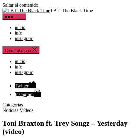
Saltar al contenido
TBT: The Black Time
Menú
inicio
info
instagram
Cerrar el menú
inicio
info
instagram
Twitter
Instagram
Categorías
Noticias
Vídeos
Toni Braxton ft. Trey Songz – Yesterday
(vídeo)