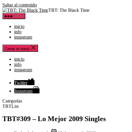
Saltar al contenido
TBT: The Black Time
Menú
inicio
info
instagram
Cerrar el menú
inicio
info
instagram
Twitter
Instagram
Categorías
TBTList
TBT#309 – Lo Mejor 2009 Singles