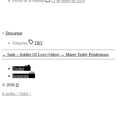
Fecha de la entrada
12 de enero de 2010
+
Descargar
Etiquetas
TBT
←
Sade – Soldier Of Love (vídeo)
→
Muere Teddy Pendergrass
Twitter
Instagram
© 2026
D
Ir arriba
↑
Subir
↑