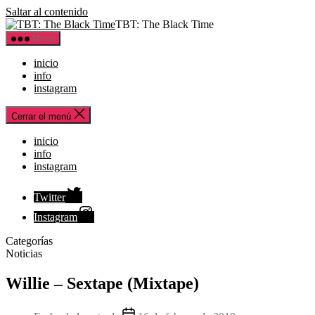
Saltar al contenido
TBT: The Black Time
Menú
inicio
info
instagram
Cerrar el menú
inicio
info
instagram
Twitter
Instagram
Categorías
Noticias
Willie – Sextape (Mixtape)