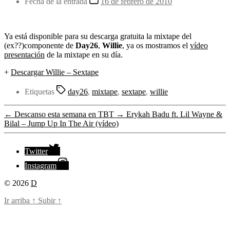
Fecha de la entrada
16 de febrero de 2010
Ya está disponible para su descarga gratuita la mixtape del
(ex??)componente de
Day26
,
Willie
, ya os mostramos el
vídeo
presentación
de la mixtape en su día.
+
Descargar Willie – Sextape
Etiquetas
day26
,
mixtape
,
sextape
,
willie
←
Descanso esta semana en TBT
→
Erykah Badu ft. Lil Wayne &
Bilal – Jump Up In The Air (vídeo)
Twitter
Instagram
© 2026
D
Ir arriba
↑
Subir
↑