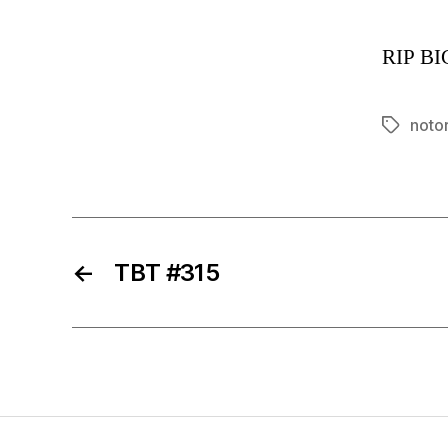
RIP BI
notor
Etiqueta
←
TBT #315