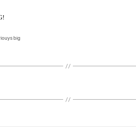
G!
iouys big
s