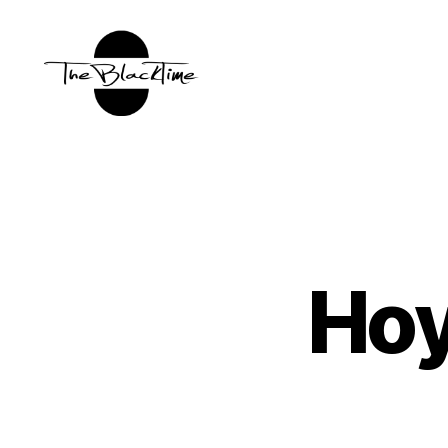
TBT:
The
Black
Time
Hoy