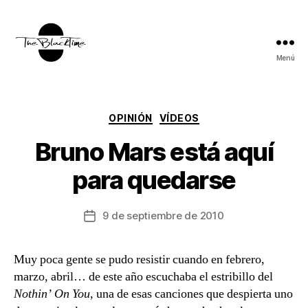
Menú
TBT:
The
Black
Time
Categorías
OPINIÓN
VÍDEOS
Bruno Mars está aquí
para quedarse
9 de septiembre de 2010
Fecha
de
la
Muy poca gente se pudo resistir cuando en febrero,
entrada
marzo, abril… de este año escuchaba el estribillo del
Nothin’ On You
, una de esas canciones que despierta uno