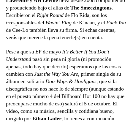
Lawrence
y
Ari Levine
lleva desde 2008 componiendo
y produciendo bajo el alias de
The Smeezingtons
.
Escribieron el
Right Round
de Flo Rida, son los
i
rresponsables del
Wavin’ Flag
de K’naan, y el
Fuck You
de Cee-Lo también lleva su firma. Si echas cuentas,
verás que merece la pena tenerle(s) en cuenta.
Pese a que su EP de mayo
It’s Better If You Don’t
Understand
pasó sin pena ni gloria (ni promoción
apenas, todo hay que decirlo) esperamos que las cosas
cambien con
Just the Way You Are
, primer single de su
álbum en solitario
Doo-Wops & Hooligans
, que si la
discográfica no nos hace lo de siempre (aunque estando
en el puesto número 4 del Billboard Hot 100 no hay que
preocuparse mucho de eso) saldrá el 5 de octubre. El
vídeo, como su música, sencilla y cotidiana bueno,
dirigido por
Ethan Lader
, lo tienes a continuación.