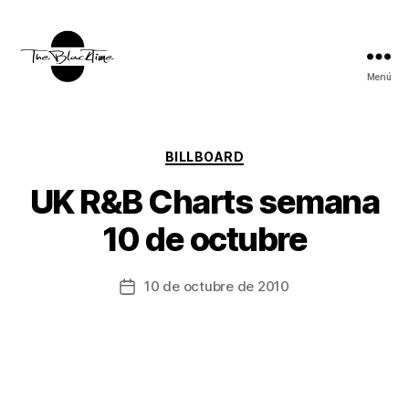
Menú
TBT:
The
Black
Time
Categorías
BILLBOARD
UK R&B Charts semana
10 de octubre
10 de octubre de 2010
Fecha
de
la
entrada