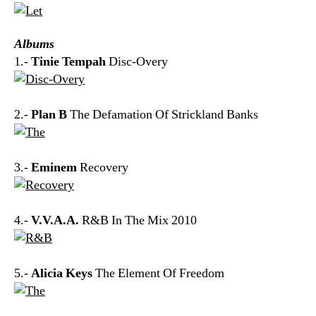
Albums
1.-
Tinie Tempah
Disc-Overy
2.-
Plan B
The Defamation Of Strickland Banks
3.-
Eminem
Recovery
4.-
V.V.A.A.
R&B In The Mix 2010
5.-
Alicia Keys
The Element Of Freedom