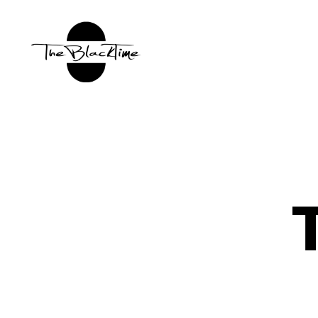
TBT:
The
Black
Time