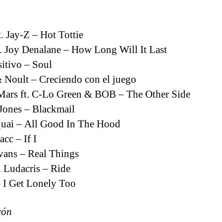
la
entrada
t. Jay-Z – Hot Tottie
t. Joy Denalane – How Long Will It Last
itivo – Soul
 Noult – Creciendo con el juego
ars ft. C-Lo Green & BOB – The Other Side
Jones – Blackmail
uai – All Good In The Hood
cc – If I
vans – Real Things
t. Ludacris – Ride
 I Get Lonely Too
cón