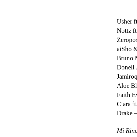
Usher f
Nottz f
Zeropos
aiSho &
Bruno M
Donell 
Jamiroq
Aloe Bla
Faith E
Ciara f
Drake –
Mi Rin