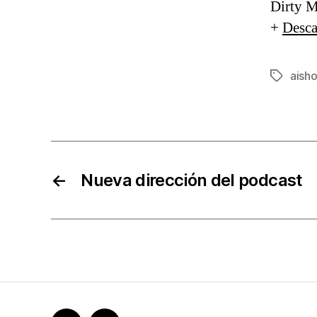
Dirty M
+
Desca
aish
Etiqueta
←
Nueva dirección del podcast