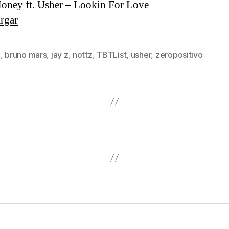
oney ft. Usher – Lookin For Love
rgar
o
,
bruno mars
,
jay z
,
nottz
,
TBTList
,
usher
,
zeropositivo
s