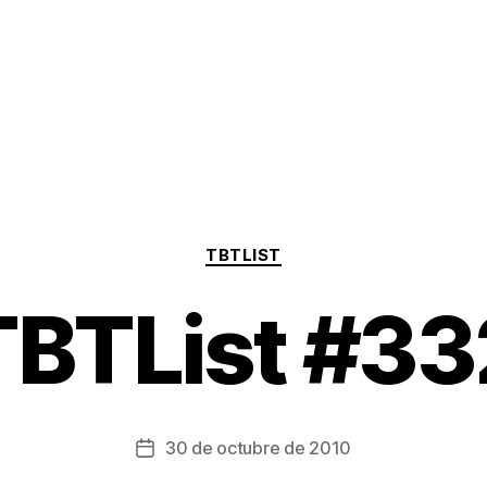
Categorías
TBTLIST
TBTList #33
30 de octubre de 2010
Fecha
de