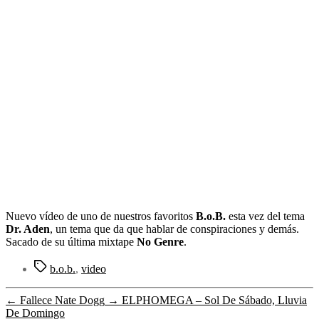
entrada
Nuevo vídeo de uno de nuestros favoritos
B.o.B.
esta vez del tema
Dr. Aden
, un tema que da que hablar de conspiraciones y demás.
Sacado de su última mixtape
No Genre
.
Etiquetas
b.o.b.
,
video
←
Fallece Nate Dogg
→
ELPHOMEGA – Sol De Sábado, Lluvia
De Domingo