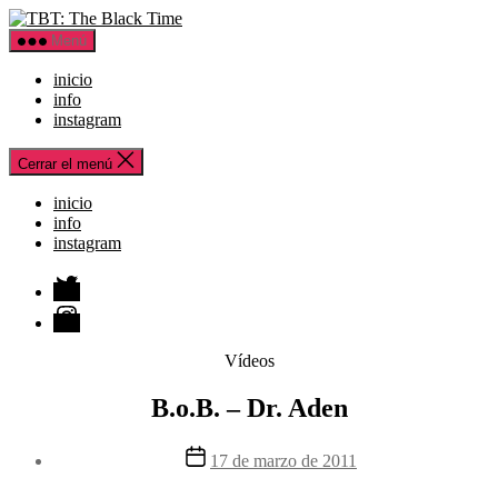
Saltar
TBT:
al
The
Menú
contenido
Black
Time
inicio
info
instagram
Cerrar el menú
inicio
info
instagram
Twitter
Instagram
Categorías
Vídeos
B.o.B. – Dr. Aden
Fecha
17 de marzo de 2011
de
la