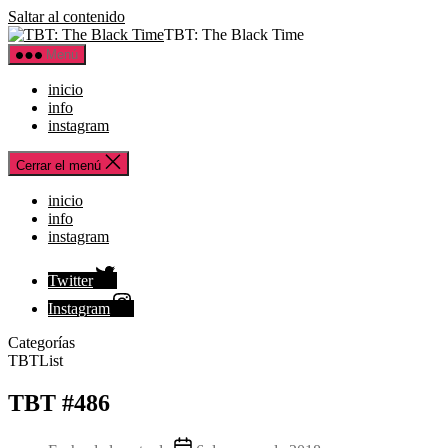
Saltar al contenido
TBT: The Black Time
Menú
inicio
info
instagram
Cerrar el menú
inicio
info
instagram
Twitter
Instagram
Categorías
TBTList
TBT #486