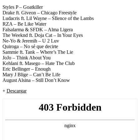
Styles P – Goatkiller
Drake ft. Giveon – Chicago Freestyle
Ludacris ft. Lil Wayne – SIlence of the Lambs
RZA – Be Like Water
Falsalarma & SFDK – Alma Ligera
The Weeknd ft. Doja Cat – In Your Eyes
Ne-Yo & Jeremih – U 2 Luv
Quiroga – No sé que decirte
Sammie ft. Tank – Where’s The Lie
JoJo – Think About You
Kehlani ft. Masego – Hate The Club
Eric Bellinger – Enough
Mary J Blige – Can’t Be Life
August Alsina – Still Don’t Know
+
Descargar