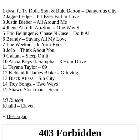
entrada
1 dvsn ft. Ty Dolla $ign & Buju Barton – Dangerous City
2 Jagged Edge – If I Ever Fall In Love
3 Justin Bieber – All Around Me
4 Jhene Aikó ft. Ab-Soul – One Way St
5 Eric Bellinger & Chase N Case – Do It All
6 Brandy – Saving All My Love
7 The Weeknd – In Your Eyes
8 JoJo – Think About You
9 Gallant – Sleep On It
10 Alicia Keys ft. Sampha – 3 Hour Drive
11 Teyana Taylor – 69
12 Kehlani ft. James Blake – Grieving
13 Black Atlass – Sin City
14 Trey Songz – Two Ways
15 Shawn Stockman – Secrets
Mi Rincón
Khalid – Eleven
+
Descargar