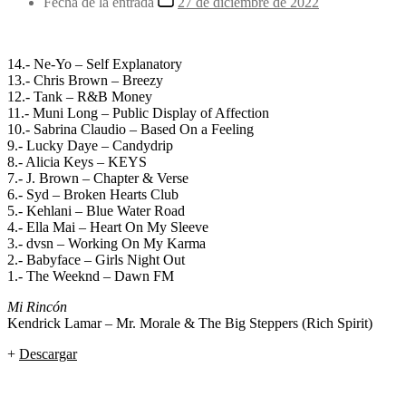
Fecha de la entrada
27 de diciembre de 2022
14.- Ne-Yo – Self Explanatory
13.- Chris Brown – Breezy
12.- Tank – R&B Money
11.- Muni Long – Public Display of Affection
10.- Sabrina Claudio – Based On a Feeling
9.- Lucky Daye – Candydrip
8.- Alicia Keys – KEYS
7.- J. Brown – Chapter & Verse
6.- Syd – Broken Hearts Club
5.- Kehlani – Blue Water Road
4.- Ella Mai – Heart On My Sleeve
3.- dvsn – Working On My Karma
2.- Babyface – Girls Night Out
1.- The Weeknd – Dawn FM
Mi Rincón
Kendrick Lamar – Mr. Morale & The Big Steppers (Rich Spirit)
+
Descargar