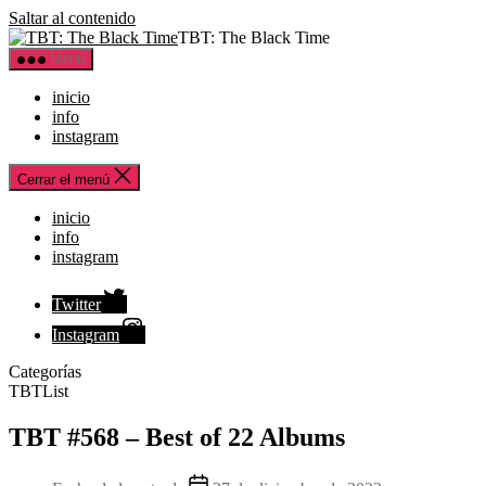
Saltar al contenido
TBT: The Black Time
Menú
inicio
info
instagram
Cerrar el menú
inicio
info
instagram
Twitter
Instagram
Categorías
TBTList
TBT #568 – Best of 22 Albums