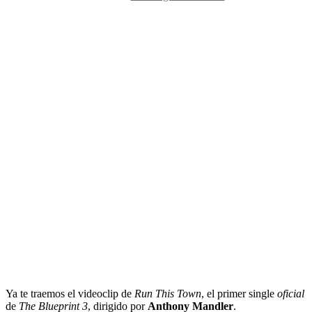
de
la
entrada
Ya te traemos el videoclip de
Run This Town
, el primer single
oficial
de
The Blueprint 3
, dirigido por
Anthony Mandler
.