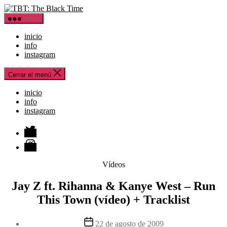
Saltar
TBT:
al
The
Menú
contenido
Black
Time
inicio
info
instagram
Cerrar el menú
inicio
info
instagram
Twitter
Instagram
Categorías
Vídeos
Jay Z ft. Rihanna & Kanye West – Run
This Town (vídeo) + Tracklist
Fecha
22 de agosto de 2009