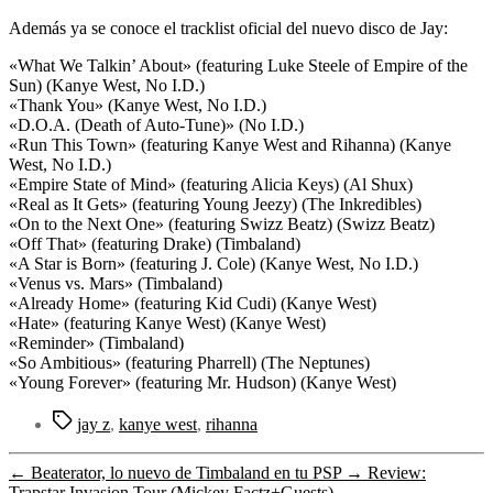
Además ya se conoce el tracklist oficial del nuevo disco de Jay:
«What We Talkin’ About» (featuring Luke Steele of Empire of the
Sun) (Kanye West, No I.D.)
«Thank You» (Kanye West, No I.D.)
«D.O.A. (Death of Auto-Tune)» (No I.D.)
«Run This Town» (featuring Kanye West and Rihanna) (Kanye
West, No I.D.)
«Empire State of Mind» (featuring Alicia Keys) (Al Shux)
«Real as It Gets» (featuring Young Jeezy) (The Inkredibles)
«On to the Next One» (featuring Swizz Beatz) (Swizz Beatz)
«Off That» (featuring Drake) (Timbaland)
«A Star is Born» (featuring J. Cole) (Kanye West, No I.D.)
«Venus vs. Mars» (Timbaland)
«Already Home» (featuring Kid Cudi) (Kanye West)
«Hate» (featuring Kanye West) (Kanye West)
«Reminder» (Timbaland)
«So Ambitious» (featuring Pharrell) (The Neptunes)
«Young Forever» (featuring Mr. Hudson) (Kanye West)
Etiquetas
jay z
,
kanye west
,
rihanna
←
Beaterator, lo nuevo de Timbaland en tu PSP
→
Review:
Trapstar Invasion Tour (Mickey Factz+Guests)