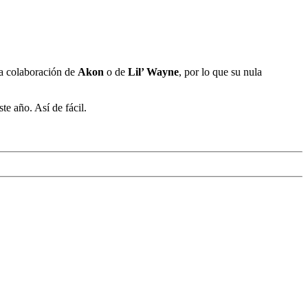
na colaboración de
Akon
o de
Lil’ Wayne
, por lo que su nula
te año. Así de fácil.