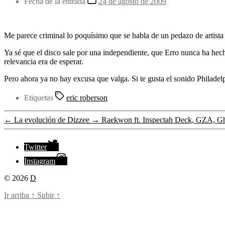
Fecha de la entrada
24 de agosto de 2009
Me parece criminal lo poquísimo que se habla de un pedazo de artis
Ya sé que el disco sale por una independiente, que Erro nunca ha hech
relevancia era de esperar.
Pero ahora ya no hay excusa que valga. Si te gusta el sonido Philadel
Etiquetas
eric roberson
←
La evolución de Dizzee
→
Raekwon ft. Inspectah Deck, GZA, Gh
Twitter
Instagram
© 2026
D
Ir arriba
↑
Subir
↑