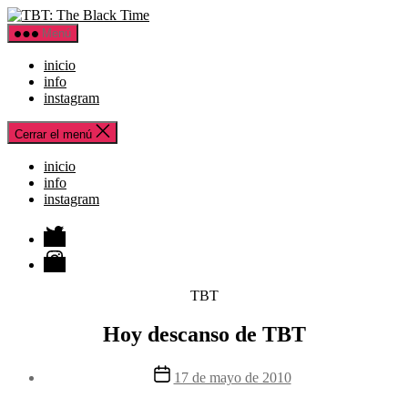
Saltar
TBT:
al
The
Menú
contenido
Black
Time
inicio
info
instagram
Cerrar el menú
inicio
info
instagram
Twitter
Instagram
Categorías
TBT
Hoy descanso de TBT
Fecha
17 de mayo de 2010
de
la