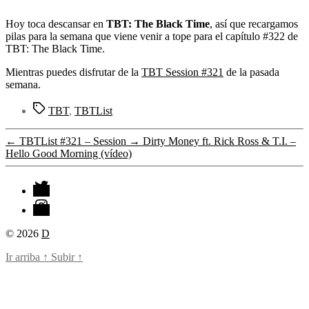
entrada
Hoy toca descansar en
TBT: The Black Time
, así que recargamos
pilas para la semana que viene venir a tope para el capítulo #322 de
TBT: The Black Time.
Mientras puedes disfrutar de la
TBT Session #321
de la pasada
semana.
Etiquetas
TBT
,
TBTList
←
TBTList #321 – Session
→
Dirty Money ft. Rick Ross & T.I. –
Hello Good Morning (vídeo)
Twitter
Instagram
© 2026
D
Ir arriba
↑
Subir
↑