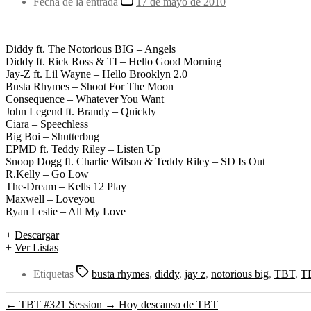
Fecha de la entrada
17 de mayo de 2010
Diddy ft. The Notorious BIG – Angels
Diddy ft. Rick Ross & TI – Hello Good Morning
Jay-Z ft. Lil Wayne – Hello Brooklyn 2.0
Busta Rhymes – Shoot For The Moon
Consequence – Whatever You Want
John Legend ft. Brandy – Quickly
Ciara – Speechless
Big Boi – Shutterbug
EPMD ft. Teddy Riley – Listen Up
Snoop Dogg ft. Charlie Wilson & Teddy Riley – SD Is Out
R.Kelly – Go Low
The-Dream – Kells 12 Play
Maxwell – Loveyou
Ryan Leslie – All My Love
+
Descargar
+
Ver Listas
Etiquetas
busta rhymes
,
diddy
,
jay z
,
notorious big
,
TBT
,
T
←
TBT #321 Session
→
Hoy descanso de TBT