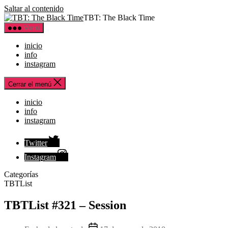
Saltar al contenido
TBT: The Black Time
Menú
inicio
info
instagram
Cerrar el menú
inicio
info
instagram
Twitter
Instagram
Categorías
TBTList
TBTList #321 – Session